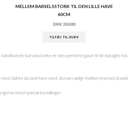
MELLEM BARSELSSTORK TIL DEN LILLE HAVE
60CM
DKK
250,00
TILFØJ TIL KURV
% håndlavede barselsstorke er den perfekte gave til de nybagte for
 med dukke du skal have med, du kan vælge mellem lyserød, lyseblå 
i gerne imod special bestillinger.